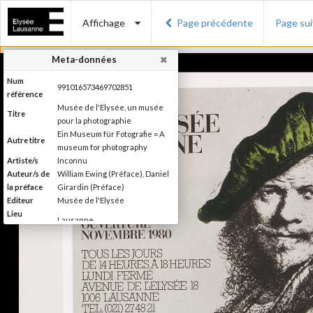
Affichage
Page précédente
Page su
Meta-données
Num
991016573469702851
référence
Musée de l'Elysée, un musée
Titre
pour la photographie
Ein Museum für Fotografie = A
Autre titre
museum for photography
Artiste/s
Inconnu
Auteur/s de
William Ewing (Préface), Daniel
la préface
Girardin (Préface)
Editeur
Musée de l'Elysée
Lieu
Lausanne
d'édition
Date
2007
d'édition
Catégorie
Musées, colletions, expositions
Type de
Broché
reliure
Information
Couleur, Noir & Blanc