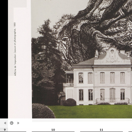
images
Nombre de
111 pages
pages
Format
28 x 21 cm
Langues
Français, Allemand, Anglais
ISBN/ISSN
ISBN 9782883500013
9
10
11