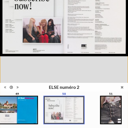
photographie, la photographie
qui ne s'appréhende pas
Information
seulement pour elle-même,
édition
mais se manisfeste en séries,
en collections, regroupées par
le regard du photographe, de
l'artiste, du critique, du
commissaire, du collectionneur
Catégorie
Revues, Journaux
Type de
Broché
reliure
Information
Couleur, Noir & Blanc
images
Nombre de
93 pages
pages
Format
29 x 22 cm
ELSE numéro 2
Langues
Français, Anglais
49
50
51
Ensemble
Collection Schifferli
ISBN/ISSN
ISBN 22350439