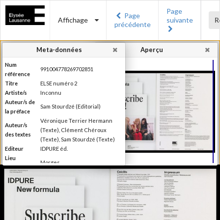
Page
Page
Affichage
suivante
R
précédente
Meta-données
Aperçu
Num
991004778269702851
référence
Titre
ELSE numéro 2
Artiste/s
Inconnu
Auteur/s de
Sam Stourdzé (Editorial)
la préface
Véronique Terrier Hermann
Auteur/s
(Texte), Clément Chéroux
des textes
(Texte), Sam Stourdzé (Texte)
Editeur
IDPURE éd.
Lieu
Morges
d'édition
Date
2011
d'édition
Production du Musée de
l'Elysée Else se définit comme
étant un magazine de "l'autre"