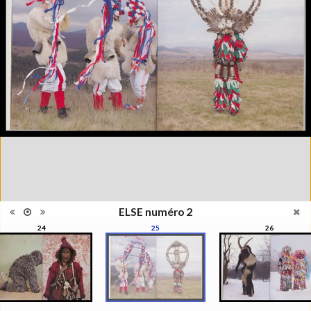
photographie, la photographie
qui ne s'appréhende pas
Information
seulement pour elle-même,
édition
mais se manisfeste en séries,
en collections, regroupées par
le regard du photographe, de
l'artiste, du critique, du
commissaire, du collectionneur
Catégorie
Revues, Journaux
Type de
Broché
reliure
Information
Couleur, Noir & Blanc
images
Nombre de
93 pages
pages
Format
29 x 22 cm
ELSE numéro 2
Langues
Français, Anglais
24
25
26
Ensemble
Collection Schifferli
ISBN/ISSN
ISBN 22350439