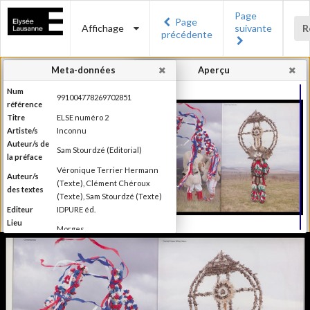
Page
Page
Affichage
suivante
R
précédente
Meta-données
Aperçu
Num
991004778269702851
référence
Titre
ELSE numéro 2
Artiste/s
Inconnu
Auteur/s de
Sam Stourdzé (Editorial)
la préface
Véronique Terrier Hermann
Auteur/s
(Texte), Clément Chéroux
des textes
(Texte), Sam Stourdzé (Texte)
Editeur
IDPURE éd.
Lieu
Morges
d'édition
Date
2011
d'édition
Production du Musée de
l'Elysée Else se définit comme
étant un magazine de "l'autre"