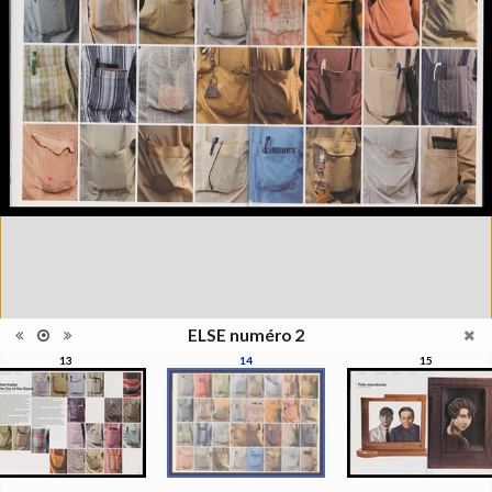
photographie, la photographie
qui ne s'appréhende pas
Information
seulement pour elle-même,
édition
mais se manisfeste en séries,
en collections, regroupées par
le regard du photographe, de
l'artiste, du critique, du
commissaire, du collectionneur
Catégorie
Revues, Journaux
Type de
Broché
reliure
Information
Couleur, Noir & Blanc
images
Nombre de
93 pages
pages
Format
29 x 22 cm
ELSE numéro 2
Langues
Français, Anglais
13
14
15
Ensemble
Collection Schifferli
ISBN/ISSN
ISBN 22350439