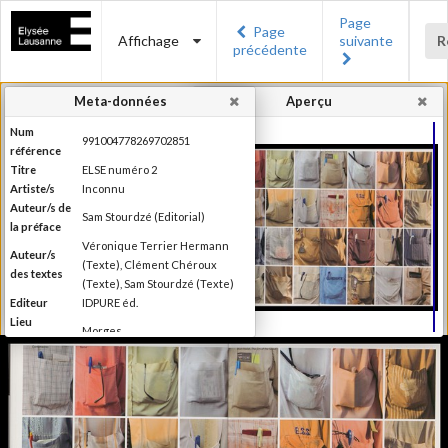
Page
Page
Affichage
suivante
R
précédente
Meta-données
Aperçu
Num
991004778269702851
référence
Titre
ELSE numéro 2
Artiste/s
Inconnu
Auteur/s de
Sam Stourdzé (Editorial)
la préface
Véronique Terrier Hermann
Auteur/s
(Texte), Clément Chéroux
des textes
(Texte), Sam Stourdzé (Texte)
Editeur
IDPURE éd.
Lieu
Morges
d'édition
Date
2011
d'édition
Production du Musée de
l'Elysée Else se définit comme
étant un magazine de "l'autre"