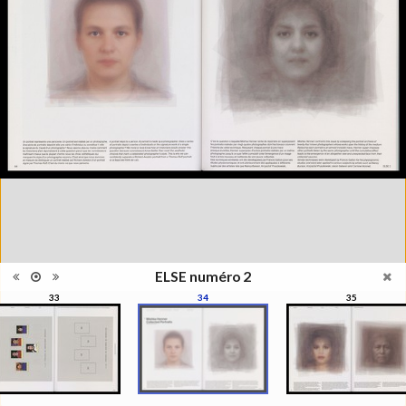
photographie, la photographie
qui ne s'appréhende pas
Information
seulement pour elle-même,
édition
mais se manisfeste en séries,
en collections, regroupées par
le regard du photographe, de
l'artiste, du critique, du
commissaire, du collectionneur
Catégorie
Revues, Journaux
Type de
Broché
reliure
Information
Couleur, Noir & Blanc
images
Nombre de
93 pages
pages
Format
29 x 22 cm
ELSE numéro 2
Langues
Français, Anglais
33
34
35
Ensemble
Collection Schifferli
ISBN/ISSN
ISBN 22350439