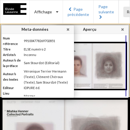
Page
Page
Affichage
suivante
R
précédente
Meta-données
Aperçu
Num
991004778269702851
référence
Titre
ELSE numéro 2
Artiste/s
Inconnu
Auteur/s de
Sam Stourdzé (Editorial)
la préface
Véronique Terrier Hermann
Auteur/s
(Texte), Clément Chéroux
des textes
(Texte), Sam Stourdzé (Texte)
Editeur
IDPURE éd.
Lieu
Morges
d'édition
Date
2011
d'édition
Production du Musée de
l'Elysée Else se définit comme
étant un magazine de "l'autre"