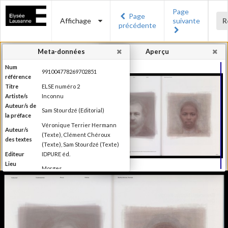
Page
Page
Affichage
suivante
R
précédente
Meta-données
Aperçu
Num
991004778269702851
référence
Titre
ELSE numéro 2
Artiste/s
Inconnu
Auteur/s de
Sam Stourdzé (Editorial)
la préface
Véronique Terrier Hermann
Auteur/s
(Texte), Clément Chéroux
des textes
(Texte), Sam Stourdzé (Texte)
Editeur
IDPURE éd.
Lieu
Morges
d'édition
Date
2011
d'édition
Production du Musée de
l'Elysée Else se définit comme
étant un magazine de "l'autre"