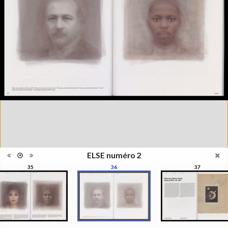
photographie, la photographie
qui ne s'appréhende pas
Information
seulement pour elle-même,
édition
mais se manisfeste en séries,
en collections, regroupées par
le regard du photographe, de
l'artiste, du critique, du
commissaire, du collectionneur
Catégorie
Revues, Journaux
Type de
Broché
reliure
Information
Couleur, Noir & Blanc
images
Nombre de
93 pages
pages
Format
29 x 22 cm
ELSE numéro 2
Langues
Français, Anglais
35
36
37
Ensemble
Collection Schifferli
ISBN/ISSN
ISBN 22350439