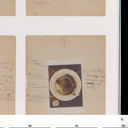
40
41
42