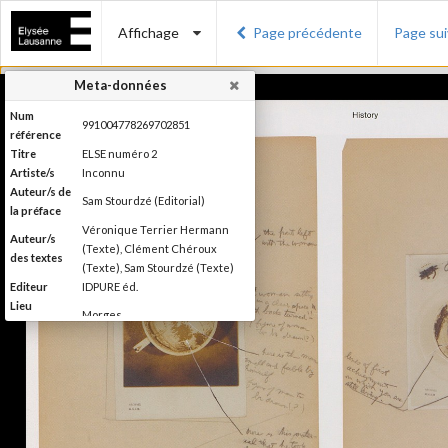
Affichage
Page précédente
Page su
Meta-données
Num
991004778269702851
référence
Titre
ELSE numéro 2
Artiste/s
Inconnu
Auteur/s de
Sam Stourdzé (Editorial)
la préface
Véronique Terrier Hermann
Auteur/s
(Texte), Clément Chéroux
des textes
(Texte), Sam Stourdzé (Texte)
Editeur
IDPURE éd.
Lieu
Morges
d'édition
Date
2011
d'édition
Production du Musée de
l'Elysée Else se définit comme
étant un magazine de "l'autre"
photographie, la photographie