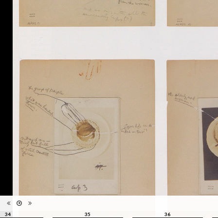
qui ne s'appréhende pas
Information
seulement pour elle-même,
édition
mais se manisfeste en séries,
en collections, regroupées par
le regard du photographe, de
l'artiste, du critique, du
commissaire, du collectionneur
Catégorie
Revues, Journaux
Type de
Broché
reliure
Information
Couleur, Noir & Blanc
images
Nombre de
93 pages
pages
Format
29 x 22 cm
Langues
Français, Anglais
Ensemble
Collection Schifferli
ISBN/ISSN
ISBN 22350439
34
35
36