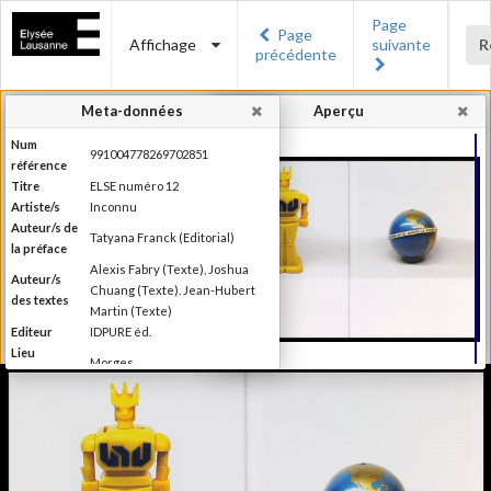
Page
Page
Affichage
suivante
R
précédente
Meta-données
Aperçu
Num
991004778269702851
référence
Titre
ELSE numéro 12
Artiste/s
Inconnu
Auteur/s de
Tatyana Franck (Editorial)
la préface
Alexis Fabry (Texte), Joshua
Auteur/s
Chuang (Texte). Jean-Hubert
des textes
Martin (Texte)
Editeur
IDPURE éd.
Lieu
Morges
d'édition
Date
2016
d'édition
Production du Musée de
l'Elysée Else se définit comme
étant un magazine de "l'autre"