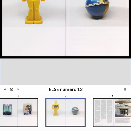
photographie, la photographie
qui ne s'appréhende pas
Information
seulement pour elle-même,
édition
mais se manisfeste en séries,
en collections, regroupées par
le regard du photographe, de
l'artiste, du critique, du
commissaire, du collectionneur
Catégorie
Revues, Journaux
Type de
Broché
reliure
Information
Couleur, Noir & Blanc
images
Nombre de
98 pages
pages
Format
32,5 x 23,5 cm
ELSE numéro 12
Langues
Français, Anglais
8
9
10
ISBN/ISSN
ISBN 22350449