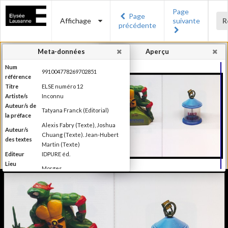
Page
Page
Affichage
suivante
R
précédente
Meta-données
Aperçu
Num
991004778269702851
référence
Titre
ELSE numéro 12
Artiste/s
Inconnu
Auteur/s de
Tatyana Franck (Editorial)
la préface
Alexis Fabry (Texte), Joshua
Auteur/s
Chuang (Texte). Jean-Hubert
des textes
Martin (Texte)
Editeur
IDPURE éd.
Lieu
Morges
d'édition
Date
2016
d'édition
Production du Musée de
l'Elysée Else se définit comme
étant un magazine de "l'autre"