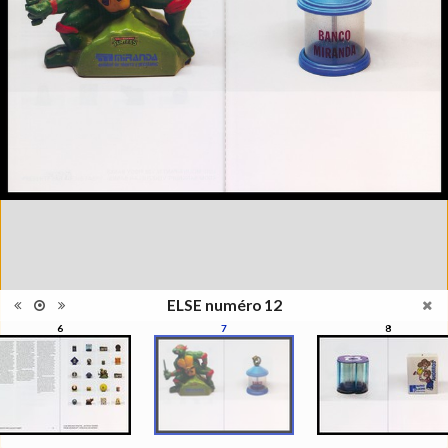
photographie, la photographie
qui ne s'appréhende pas
Information
seulement pour elle-même,
édition
mais se manisfeste en séries,
en collections, regroupées par
le regard du photographe, de
l'artiste, du critique, du
commissaire, du collectionneur
Catégorie
Revues, Journaux
Type de
Broché
reliure
Information
Couleur, Noir & Blanc
images
Nombre de
98 pages
pages
Format
32,5 x 23,5 cm
ELSE numéro 12
Langues
Français, Anglais
6
7
8
ISBN/ISSN
ISBN 22350449