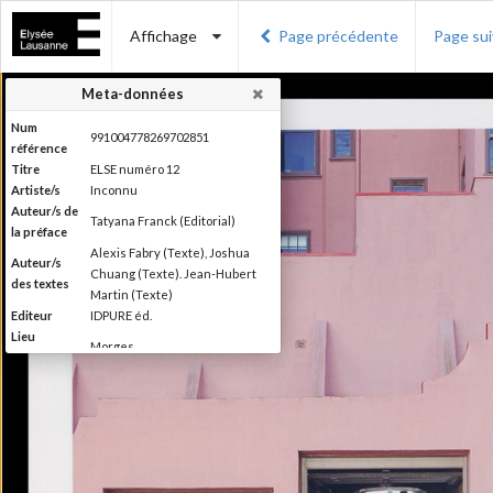
Affichage
Page précédente
Page su
Meta-données
Num
991004778269702851
référence
Titre
ELSE numéro 12
Artiste/s
Inconnu
Auteur/s de
Tatyana Franck (Editorial)
la préface
Alexis Fabry (Texte), Joshua
Auteur/s
Chuang (Texte). Jean-Hubert
des textes
Martin (Texte)
Editeur
IDPURE éd.
Lieu
Morges
d'édition
Date
2016
d'édition
Production du Musée de
l'Elysée Else se définit comme
étant un magazine de "l'autre"
photographie, la photographie