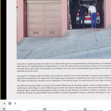
qui ne s'appréhende pas
Information
seulement pour elle-même,
édition
mais se manisfeste en séries,
en collections, regroupées par
le regard du photographe, de
l'artiste, du critique, du
commissaire, du collectionneur
Catégorie
Revues, Journaux
Type de
Broché
reliure
Information
Couleur, Noir & Blanc
images
Nombre de
98 pages
pages
Format
32,5 x 23,5 cm
Langues
Français, Anglais
ISBN/ISSN
ISBN 22350449
9
10
11