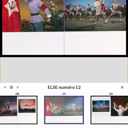
photographie, la photographie
qui ne s'appréhende pas
Information
seulement pour elle-même,
édition
mais se manisfeste en séries,
en collections, regroupées par
le regard du photographe, de
l'artiste, du critique, du
commissaire, du collectionneur
Catégorie
Revues, Journaux
Type de
Broché
reliure
Information
Couleur, Noir & Blanc
images
Nombre de
98 pages
pages
Format
32,5 x 23,5 cm
ELSE numéro 12
Langues
Français, Anglais
28
29
30
ISBN/ISSN
ISBN 22350449