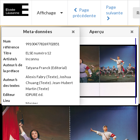
Page
Page
Affichage
suivante
R
précédente
Meta-données
Aperçu
Num
991004778269702851
référence
Titre
ELSE numéro 12
Artiste/s
Inconnu
Auteur/s de
Tatyana Franck (Editorial)
la préface
Alexis Fabry (Texte), Joshua
Auteur/s
Chuang (Texte). Jean-Hubert
des textes
Martin (Texte)
Editeur
IDPURE éd.
Lieu
Morges
d'édition
Date
2016
d'édition
Production du Musée de
l'Elysée Else se définit comme
étant un magazine de "l'autre"