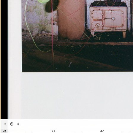
qui ne s'appréhende pas
Information
seulement pour elle-même,
édition
mais se manisfeste en séries,
en collections, regroupées par
le regard du photographe, de
l'artiste, du critique, du
commissaire, du collectionneur
Catégorie
Revues, Journaux
Type de
Broché
reliure
Information
Couleur, Noir & Blanc
images
Nombre de
98 pages
pages
Format
32,5 x 23,5 cm
Langues
Français, Anglais
ISBN/ISSN
ISBN 22350449
35
36
37