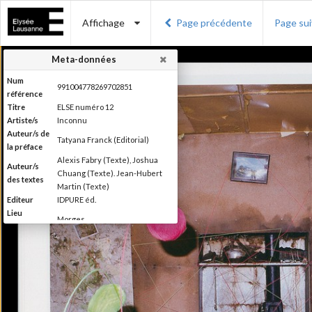
Affichage
Page précédente
Page su
Meta-données
Num
991004778269702851
référence
Titre
ELSE numéro 12
Artiste/s
Inconnu
Auteur/s de
Tatyana Franck (Editorial)
la préface
Alexis Fabry (Texte), Joshua
Auteur/s
Chuang (Texte). Jean-Hubert
des textes
Martin (Texte)
Editeur
IDPURE éd.
Lieu
Morges
d'édition
Date
2016
d'édition
Production du Musée de
l'Elysée Else se définit comme
étant un magazine de "l'autre"
photographie, la photographie