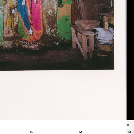
41
42
43