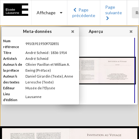
Page
Page
Affichage
suivante
R
précédente
Meta-données
Aperçu
Num
991019119509702851
référence
Titre
André Schmid : 1836-1914
Artiste/s
André Schmid
Auteur/s de
Olivier Pavillon et William A.
la préface
Ewing (Préface)
Auteur/s
Daniel Girardin (Texte), Anne
des textes
Leresche (Texte)
Editeur
Musée de l'Elysée
Lieu
Lausanne
d'édition
Date
1998
d'édition
Publié à l'occasion de
l'exposition : "André Schmid :
Information
1836-1914", Musée de l'Elysée &
édition
Musée historique, Lausanne, 16