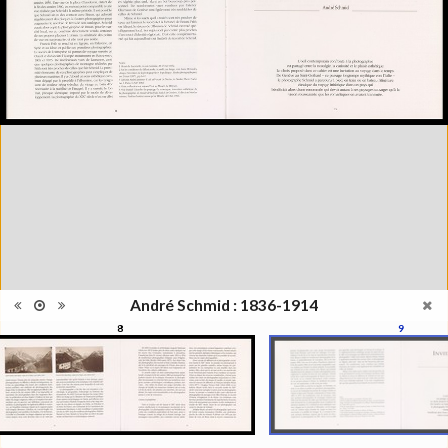
janvier au 1er juin 1998
Catégorie
Monographie
Type de
Broché
reliure
Information
Noir & Blanc
images
Nombre de
120 pages
pages
Format
21 x 30 cm
Langues
Français
ISBN/ISSN
ISBN 2883500002
André Schmid : 1836-1914
8
9