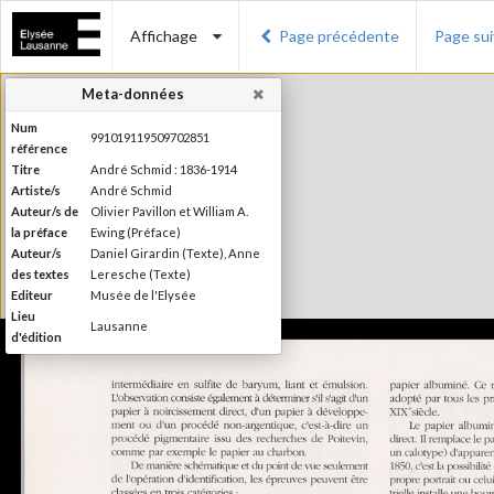
Affichage
Page précédente
Page su
Meta-données
Num
991019119509702851
référence
Titre
André Schmid : 1836-1914
Artiste/s
André Schmid
Auteur/s de
Olivier Pavillon et William A.
la préface
Ewing (Préface)
Auteur/s
Daniel Girardin (Texte), Anne
des textes
Leresche (Texte)
Editeur
Musée de l'Elysée
Lieu
Lausanne
d'édition
Date
1998
d'édition
Publié à l'occasion de
l'exposition : "André Schmid :
Information
1836-1914", Musée de l'Elysée &
édition
Musée historique, Lausanne, 16
janvier au 1er juin 1998