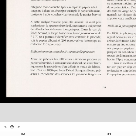
Catégorie
Monographie
Type de
Broché
reliure
Information
Noir & Blanc
images
Nombre de
120 pages
pages
Format
21 x 30 cm
Langues
Français
ISBN/ISSN
ISBN 2883500002
53
54