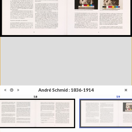
janvier au 1er juin 1998
Catégorie
Monographie
Type de
Broché
reliure
Information
Noir & Blanc
images
Nombre de
120 pages
pages
Format
21 x 30 cm
Langues
Français
ISBN/ISSN
ISBN 2883500002
André Schmid : 1836-1914
58
59