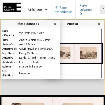
Page
Page
Affichage
suivante
R
précédente
Meta-données
Aperçu
Num
991019119509702851
référence
Titre
André Schmid : 1836-1914
Artiste/s
André Schmid
Auteur/s de
Olivier Pavillon et William A.
la préface
Ewing (Préface)
Auteur/s
Daniel Girardin (Texte), Anne
des textes
Leresche (Texte)
Editeur
Musée de l'Elysée
Lieu
Lausanne
d'édition
Date
1998
d'édition
Publié à l'occasion de
l'exposition : "André Schmid :
Information
1836-1914", Musée de l'Elysée &
édition
Musée historique, Lausanne, 16