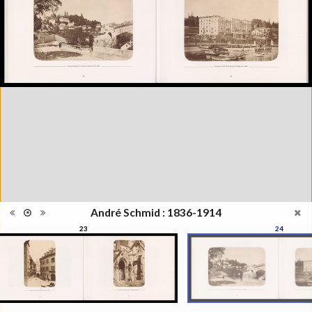
janvier au 1er juin 1998
Catégorie
Monographie
Type de
Broché
reliure
Information
Noir & Blanc
images
Nombre de
120 pages
pages
Format
21 x 30 cm
Langues
Français
ISBN/ISSN
ISBN 2883500002
André Schmid : 1836-1914
23
24