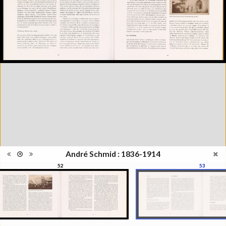
janvier au 1er juin 1998
Catégorie
Monographie
Type de
Broché
reliure
Information
Noir & Blanc
images
Nombre de
120 pages
pages
Format
21 x 30 cm
Langues
Français
ISBN/ISSN
ISBN 2883500002
André Schmid : 1836-1914
52
53