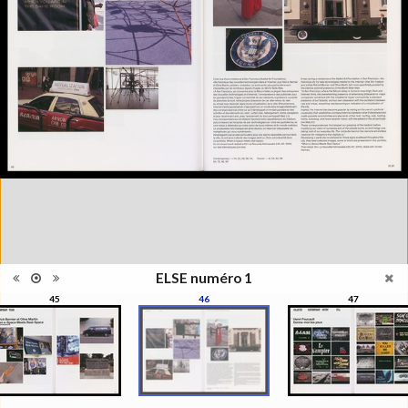
étant un magazine de "l'autre"
photographie, la photographie
qui ne s'appréhende pas
Information
seulement pour elle-même,
édition
mais se manisfeste en séries,
en collections, regroupées par
le regard du photographe, de
l'artiste, du critique, du
commissaire, du collectionneur
Catégorie
Revues, Journaux
Type de
Broché
reliure
Information
Couleur, Noir & Blanc
images
Nombre de
93 pages
pages
ELSE numéro 1
Format
29 x 22 cm
45
46
47
Langues
Français, Anglais
Ensemble
Collection Schifferli
ISBN/ISSN
ISBN 22350438