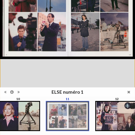
étant un magazine de "l'autre"
photographie, la photographie
qui ne s'appréhende pas
Information
seulement pour elle-même,
édition
mais se manisfeste en séries,
en collections, regroupées par
le regard du photographe, de
l'artiste, du critique, du
commissaire, du collectionneur
Catégorie
Revues, Journaux
Type de
Broché
reliure
Information
Couleur, Noir & Blanc
images
Nombre de
93 pages
pages
ELSE numéro 1
Format
29 x 22 cm
10
11
12
Langues
Français, Anglais
Ensemble
Collection Schifferli
ISBN/ISSN
ISBN 22350438