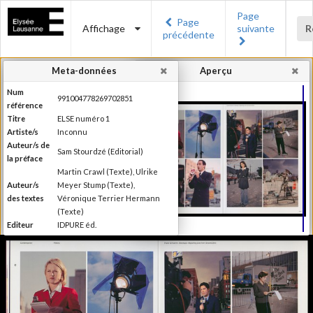
Page
Page
Affichage
suivante
R
précédente
Meta-données
Aperçu
Num
991004778269702851
référence
Titre
ELSE numéro 1
Artiste/s
Inconnu
Auteur/s de
Sam Stourdzé (Editorial)
la préface
Martin Crawl (Texte), Ulrike
Auteur/s
Meyer Stump (Texte),
des textes
Véronique Terrier Hermann
(Texte)
Editeur
IDPURE éd.
Lieu
Morges
d'édition
Date
2011
d'édition
Production du Musée de
l'Elysée Else se définit comme