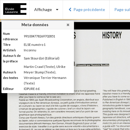
Affichage
Page précédente
Page su
Meta-données
Num
991004778269702851
référence
Titre
ELSE numéro 1
Artiste/s
Inconnu
Auteur/s de
Sam Stourdzé (Editorial)
la préface
Martin Crawl (Texte), Ulrike
Auteur/s
Meyer Stump (Texte),
des textes
Véronique Terrier Hermann
(Texte)
Editeur
IDPURE éd.
Lieu
Morges
d'édition
Date
2011
d'édition
Production du Musée de
l'Elysée Else se définit comme
étant un magazine de "l'autre"