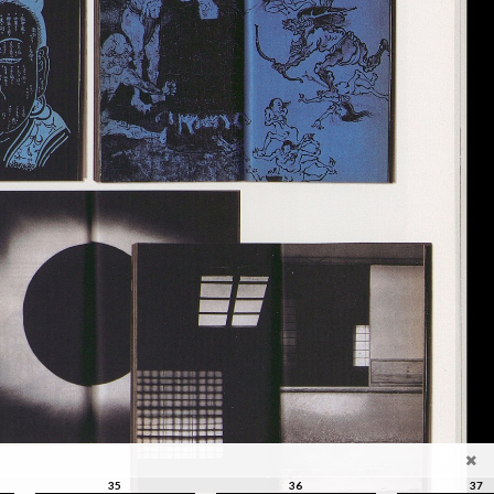
35
36
37