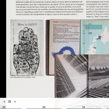
photographie, la photographie
qui ne s'appréhende pas
Information
seulement pour elle-même,
édition
mais se manisfeste en séries,
en collections, regroupées par
le regard du photographe, de
l'artiste, du critique, du
commissaire, du collectionneur
Catégorie
Revues, Journaux
Type de
Broché
reliure
Information
Couleur, Noir & Blanc
images
Nombre de
93 pages
pages
Format
29 x 22 cm
Langues
Français, Anglais
Ensemble
Collection Schifferli
ISBN/ISSN
ISBN 22350438
29
30
31