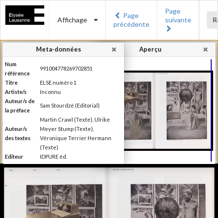
Page
Page
Affichage
suivante
R
précédente
Meta-données
Aperçu
Num
991004778269702851
référence
Titre
ELSE numéro 1
Artiste/s
Inconnu
Auteur/s de
Sam Stourdzé (Editorial)
la préface
Martin Crawl (Texte), Ulrike
Auteur/s
Meyer Stump (Texte),
des textes
Véronique Terrier Hermann
(Texte)
Editeur
IDPURE éd.
Lieu
Morges
d'édition
Date
2011
d'édition
Production du Musée de
l'Elysée Else se définit comme