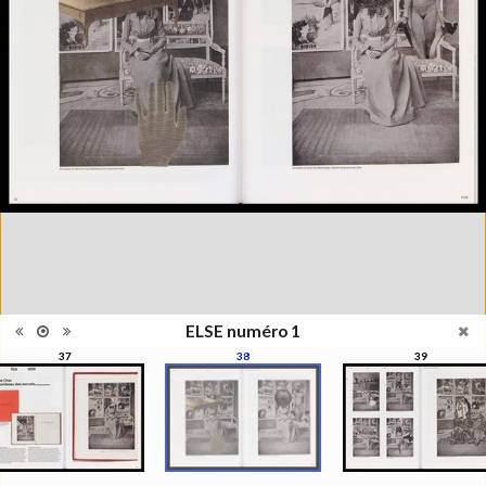
étant un magazine de "l'autre"
photographie, la photographie
qui ne s'appréhende pas
Information
seulement pour elle-même,
édition
mais se manisfeste en séries,
en collections, regroupées par
le regard du photographe, de
l'artiste, du critique, du
commissaire, du collectionneur
Catégorie
Revues, Journaux
Type de
Broché
reliure
Information
Couleur, Noir & Blanc
images
Nombre de
93 pages
pages
ELSE numéro 1
Format
29 x 22 cm
37
38
39
Langues
Français, Anglais
Ensemble
Collection Schifferli
ISBN/ISSN
ISBN 22350438