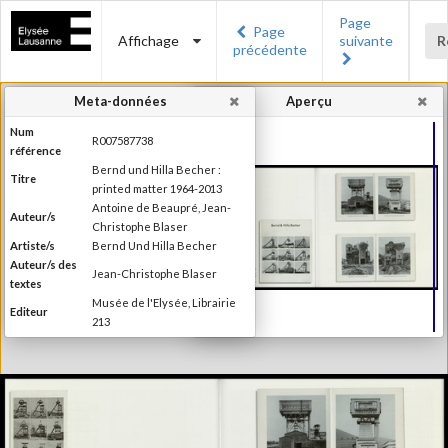
Page
Page
Affichage
suivante
R
précédente
Meta-données
Aperçu
Num
R007587738
référence
Bernd und Hilla Becher :
Titre
printed matter 1964-2013
Antoine de Beaupré, Jean-
Auteur/s
Christophe Blaser
Artiste/s
Bernd Und Hilla Becher
Auteur/s des
Jean-Christophe Blaser
textes
Musée de l'Elysée, Librairie
Editeur
213
Lieu d'édition
Lausanne, Paris
Date
2013
d'édition
2ème édition (1ère édition en
2010). Publié à l'occasion de
l'exposition "Bernd und Hilla