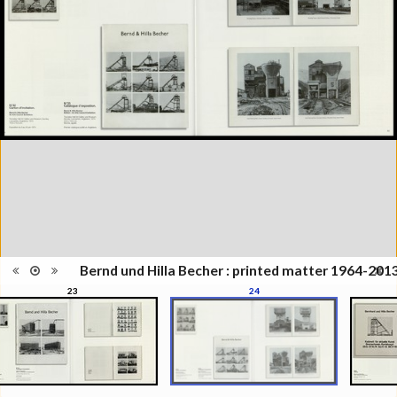
Becher. Printed matter
Information
1964/2013", Musée de l'Elysée,
édition
Lausanne, septembre 2010 -
janvier 2011; Paris Photo,
Grand Palais, novembre 2012;
ENSP Arles
Catégorie
Monographie
Type de
Broché
reliure
Information
Photographies en couleur et
images
noir/blanc
Nombre de
62
pages
Format
29 x 29 cm
Langues
Anglais, Français
ISBN/ISSN
ISBN 978-2-88350-102-7
Bernd und Hilla Becher : printed matter 1964-201
Nombre
23
24
d'exemplaires
1000
imprimés