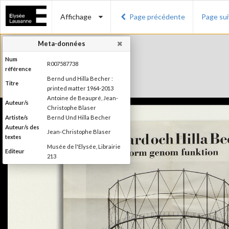
Affichage
Page précédente
Page su
Meta-données
Num
R007587738
référence
Bernd und Hilla Becher :
Titre
printed matter 1964-2013
Antoine de Beaupré, Jean-
Auteur/s
Christophe Blaser
Artiste/s
Bernd Und Hilla Becher
Auteur/s des
Jean-Christophe Blaser
textes
Musée de l'Elysée, Librairie
Editeur
213
Lieu d'édition
Lausanne, Paris
Date
2013
d'édition
2ème édition (1ère édition en
2010). Publié à l'occasion de
l'exposition "Bernd und Hilla
Becher. Printed matter
Information