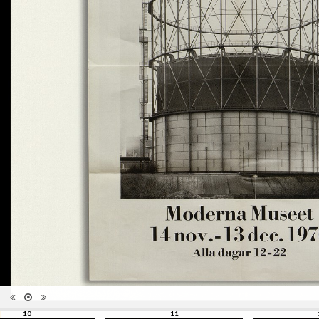
1964/2013", Musée de l'Elysée,
édition
Lausanne, septembre 2010 -
janvier 2011; Paris Photo,
Grand Palais, novembre 2012;
ENSP Arles
Catégorie
Monographie
Type de
Broché
reliure
Information
Photographies en couleur et
images
noir/blanc
Nombre de
62
pages
Format
29 x 29 cm
Langues
Anglais, Français
ISBN/ISSN
ISBN 978-2-88350-102-7
Nombre
d'exemplaires
1000
imprimés
10
11