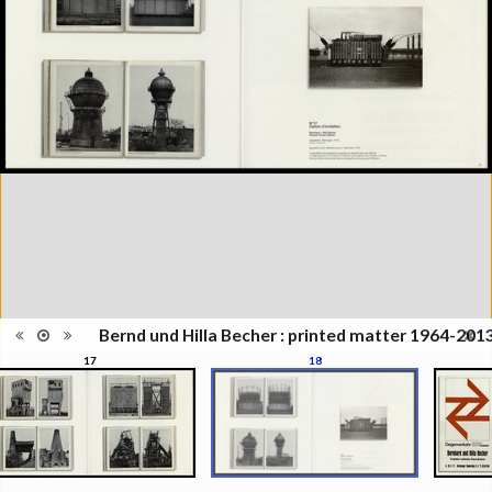
Becher. Printed matter
Information
1964/2013", Musée de l'Elysée,
édition
Lausanne, septembre 2010 -
janvier 2011; Paris Photo,
Grand Palais, novembre 2012;
ENSP Arles
Catégorie
Monographie
Type de
Broché
reliure
Information
Photographies en couleur et
images
noir/blanc
Nombre de
62
pages
Format
29 x 29 cm
Langues
Anglais, Français
ISBN/ISSN
ISBN 978-2-88350-102-7
Bernd und Hilla Becher : printed matter 1964-201
Nombre
17
18
d'exemplaires
1000
imprimés