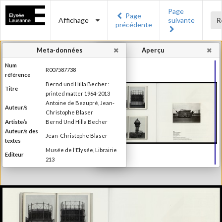
Page
Page
Affichage
suivante
R
précédente
Meta-données
Aperçu
Num
R007587738
référence
Bernd und Hilla Becher :
Titre
printed matter 1964-2013
Antoine de Beaupré, Jean-
Auteur/s
Christophe Blaser
Artiste/s
Bernd Und Hilla Becher
Auteur/s des
Jean-Christophe Blaser
textes
Musée de l'Elysée, Librairie
Editeur
213
Lieu d'édition
Lausanne, Paris
Date
2013
d'édition
2ème édition (1ère édition en
2010). Publié à l'occasion de
l'exposition "Bernd und Hilla