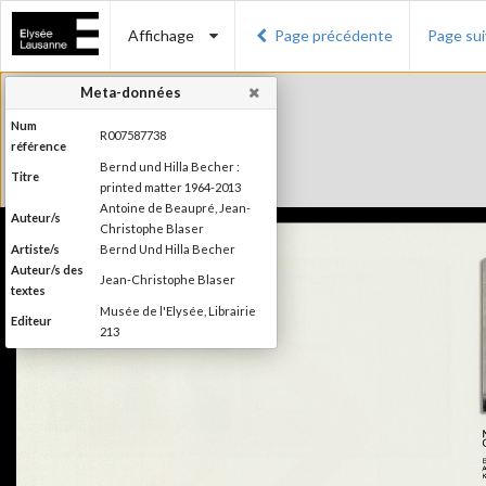
Affichage
Page précédente
Page su
Meta-données
Num
R007587738
référence
Bernd und Hilla Becher :
Titre
printed matter 1964-2013
Antoine de Beaupré, Jean-
Auteur/s
Christophe Blaser
Artiste/s
Bernd Und Hilla Becher
Auteur/s des
Jean-Christophe Blaser
textes
Musée de l'Elysée, Librairie
Editeur
213
Lieu d'édition
Lausanne, Paris
Date
2013
d'édition
2ème édition (1ère édition en
2010). Publié à l'occasion de
l'exposition "Bernd und Hilla
Becher. Printed matter
Information