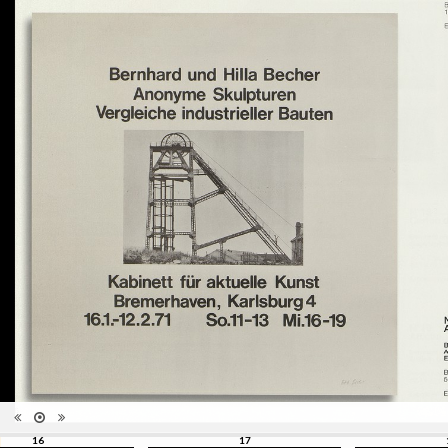
1964/2013", Musée de l'Elysée,
édition
Lausanne, septembre 2010 -
janvier 2011; Paris Photo,
Grand Palais, novembre 2012;
ENSP Arles
Catégorie
Monographie
Type de
Broché
reliure
Information
Photographies en couleur et
images
noir/blanc
Nombre de
62
pages
Format
29 x 29 cm
Langues
Anglais, Français
ISBN/ISSN
ISBN 978-2-88350-102-7
Nombre
d'exemplaires
1000
imprimés
16
17