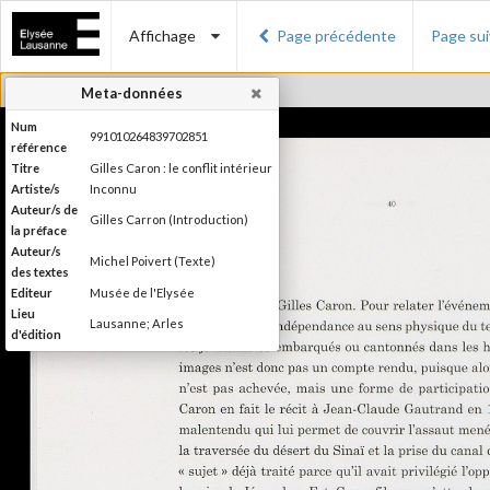
Affichage
Page précédente
Page su
Meta-données
Num
991010264839702851
référence
Titre
Gilles Caron : le conflit intérieur
Artiste/s
Inconnu
Auteur/s de
Gilles Carron (Introduction)
la préface
Auteur/s
Michel Poivert (Texte)
des textes
Editeur
Musée de l'Elysée
Lieu
Lausanne; Arles
d'édition
Date
2013
d'édition
Publié à l'occasion de
Information
l'exposition : "Gilles Caron : le
édition
conflit intérieur", Musée de
l'Élysée, 30 janvier - 12 mai 2013
Catégorie
Monographie