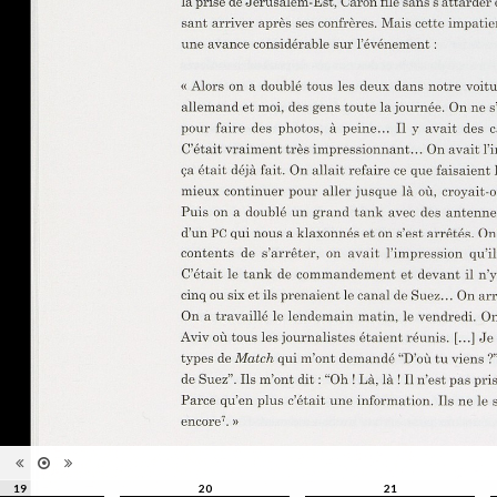
Type de
Broché
reliure
Information
Couleur, Noir & Blanc
images
Nombre de
415 pages
pages
Format
27 x 22 cm
Langues
Français
ISBN/ISSN
ISBN 9782363980052
19
20
21