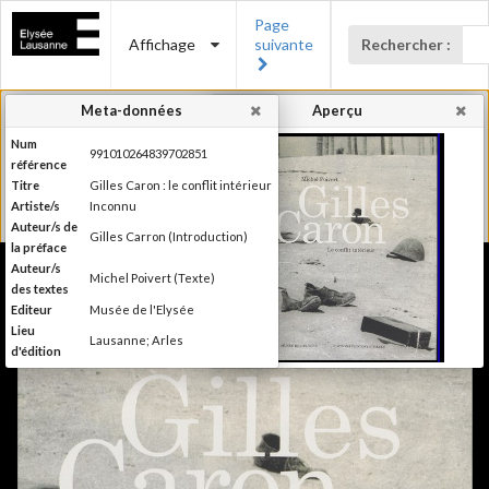
Page
Affichage
suivante
Rechercher :
Meta-données
Aperçu
Num
991010264839702851
référence
Titre
Gilles Caron : le conflit intérieur
Artiste/s
Inconnu
Auteur/s de
Gilles Carron (Introduction)
la préface
Auteur/s
Michel Poivert (Texte)
des textes
Editeur
Musée de l'Elysée
Lieu
Lausanne; Arles
d'édition
Date
2013
d'édition
Publié à l'occasion de
Information
l'exposition : "Gilles Caron : le
édition
conflit intérieur", Musée de
l'Élysée, 30 janvier - 12 mai 2013