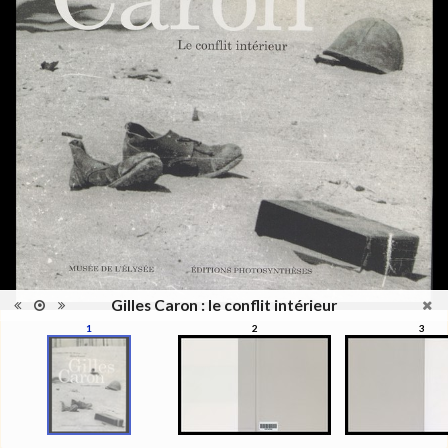
Catégorie
Monographie
Type de
Broché
reliure
Information
Couleur, Noir & Blanc
images
Nombre de
415 pages
pages
Format
27 x 22 cm
Langues
Français
ISBN/ISSN
ISBN 9782363980052
Gilles Caron : le conflit intérieur
1
2
3