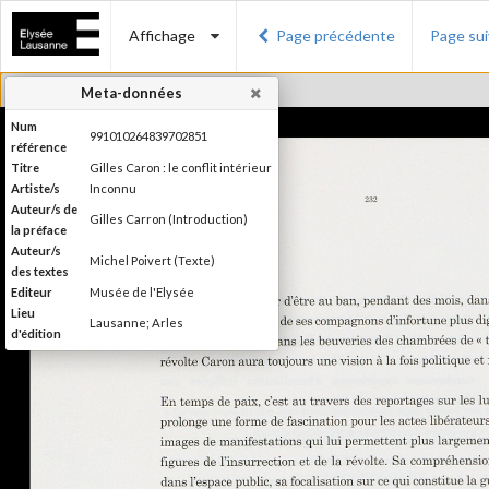
Affichage
Page précédente
Page su
Meta-données
Num
991010264839702851
référence
Titre
Gilles Caron : le conflit intérieur
Artiste/s
Inconnu
Auteur/s de
Gilles Carron (Introduction)
la préface
Auteur/s
Michel Poivert (Texte)
des textes
Editeur
Musée de l'Elysée
Lieu
Lausanne; Arles
d'édition
Date
2013
d'édition
Publié à l'occasion de
Information
l'exposition : "Gilles Caron : le
édition
conflit intérieur", Musée de
l'Élysée, 30 janvier - 12 mai 2013
Catégorie
Monographie