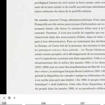
Type de
Broché
reliure
Information
Couleur, Noir & Blanc
images
Nombre de
415 pages
pages
Format
27 x 22 cm
Langues
Français
ISBN/ISSN
ISBN 9782363980052
115
116
117