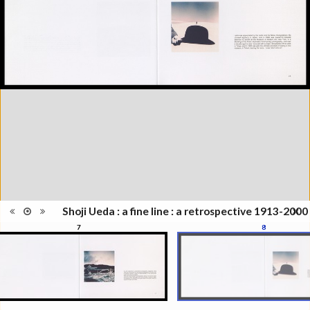
Musée de l'Elysée, Lausanne, 13
octobre 2006 - 28 janvier 2007
Catégorie
Monographie
Type de
Broché
reliure
Nombre
17
d'images
Information
Noir & Blanc
images
Nombre de
1 vol. (non paginé)
pages
Format
21 x 30 cm
Langues
Anglais
Shoji Ueda : a fine line : a retrospective 1913-2000
7
8