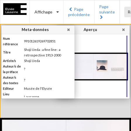
Page
Page
Affichage
suivante
R
précédente
Meta-données
Aperçu
Num
991012619269702851
référence
Shoji Ueda : a fine line : a
Titre
retrospective 1913-2000
Artiste/s
Shoji Ueda
Auteur/s de
?
la préface
Auteur/s
?
des textes
Editeur
Musée de l'Elysée
Lieu
Lausanne
d'édition
Date
2006
d'édition
Publié à l'occasion de
l'exposition : "Shoji Ueda : a fine
Information
line : a retrospective 1913-2000",
édition