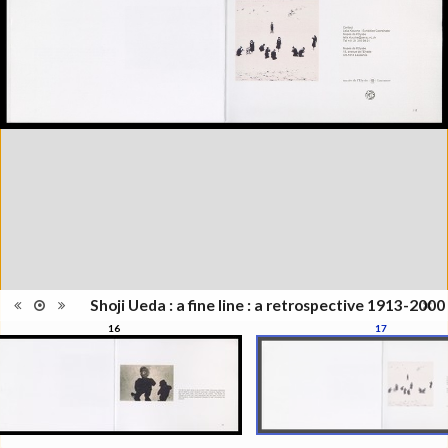
Musée de l'Elysée, Lausanne, 13
octobre 2006 - 28 janvier 2007
Catégorie
Monographie
Type de
Broché
reliure
Nombre
17
d'images
Information
Noir & Blanc
images
Nombre de
1 vol. (non paginé)
pages
Format
21 x 30 cm
Langues
Anglais
Shoji Ueda : a fine line : a retrospective 1913-2000
16
17