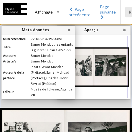
Page
Page
Affichage
suivante
R
précédente
Meta-données
Aperçu
Num référence
991013610719702851
Samer Mohdad : les enfants
Titre
la guerre : Liban 1985-1992
Auteur/s
Samer Mohdad
Artiste/s
Samer Mohdad
Insaf al Awar Mohdad
Auteur/s de la
(Préface), Samer Mohdad
préface
(Préface), Charles-Henri
Favrod (Préface)
Musée de l'Elysée; Agence
Editeur
Vu
Lieu d'édition
Lausanne; Paris
Date d'édition
1993
Collection du Musée de
Série/Collection
l'Elysée, Lausanne
Catégorie
Monographie
Type de reliure
Relié