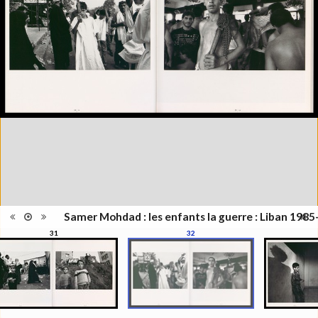
Information
Noir & Blanc
images
Nombre de
100 pages
pages
Format
29 x 27 cm
Langues
Arabe, Français
Samer Mohdad : les enfants la guerre : Liban 198
31
32