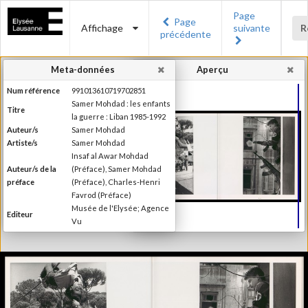
Page
Page
Affichage
suivante
R
précédente
Meta-données
Aperçu
Num référence
991013610719702851
Samer Mohdad : les enfants
Titre
la guerre : Liban 1985-1992
Auteur/s
Samer Mohdad
Artiste/s
Samer Mohdad
Insaf al Awar Mohdad
Auteur/s de la
(Préface), Samer Mohdad
préface
(Préface), Charles-Henri
Favrod (Préface)
Musée de l'Elysée; Agence
Editeur
Vu
Lieu d'édition
Lausanne; Paris
Date d'édition
1993
Collection du Musée de
Série/Collection
l'Elysée, Lausanne
Catégorie
Monographie
Type de reliure
Relié