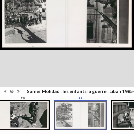
Information
Noir & Blanc
images
Nombre de
100 pages
pages
Format
29 x 27 cm
Langues
Arabe, Français
Samer Mohdad : les enfants la guerre : Liban 198
28
29