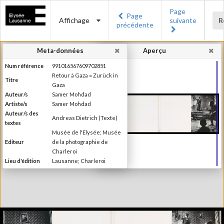
Page
Page
Affichage
suivante
R
précédente
Meta-données
Aperçu
Num référence
991016567609702851
Retour à Gaza = Zurück in
Titre
Gaza
Auteur/s
Samer Mohdad
Artiste/s
Samer Mohdad
Auteur/s des
Andreas Dietrich (Texte)
textes
Musée de l'Elysée; Musée
Editeur
de la photographie de
Charleroi
Lieu d'édition
Lausanne; Charleroi
Date d'édition
1996
Collection du Musée de
Série/Collection
l'Elysée, Lausanne
Catégorie
Monographie
Type de reliure
Broché
Information
Noir & Blanc