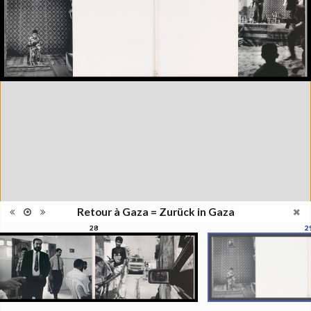
images
Nombre de
88 pages
pages
Format
18 x 29 cm
Langues
Arabe, Français
Retour à Gaza = Zurück in Gaza
28
2