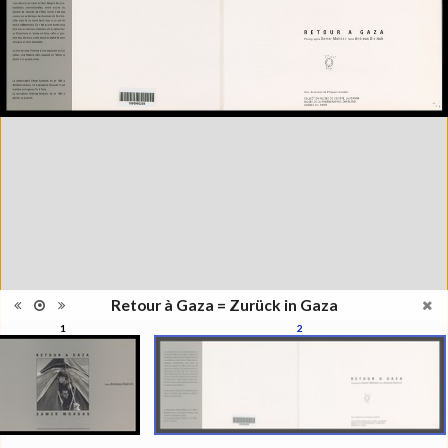
images
Nombre de
88 pages
pages
Format
18 x 29 cm
Langues
Arabe, Français
Retour à Gaza = Zurück in Gaza
1
2