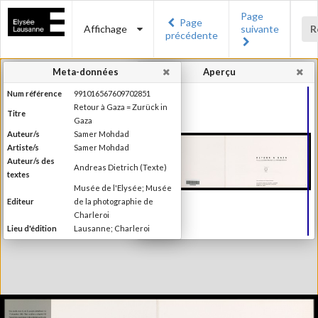
Page
Page
Affichage
suivante
R
précédente
Meta-données
Aperçu
Num référence
991016567609702851
Retour à Gaza = Zurück in
Titre
Gaza
Auteur/s
Samer Mohdad
Artiste/s
Samer Mohdad
Auteur/s des
Andreas Dietrich (Texte)
textes
Musée de l'Elysée; Musée
Editeur
de la photographie de
Charleroi
Lieu d'édition
Lausanne; Charleroi
Date d'édition
1996
Collection du Musée de
Série/Collection
l'Elysée, Lausanne
Catégorie
Monographie
Type de reliure
Broché
Information
Noir & Blanc