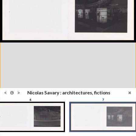
édition
de l'Elysée, Lausanne, 2000;
Lauréat Prix culturel Manor
Lausanne 2000
Catégorie
Monographie
Type de
Broché
reliure
Nombre
19
d'images
Information
Noir & Blanc
images
Nombre de
1 vol. (non paginé)
pages
Format
20 x 24 cm
Langues
Français
ISBN/ISSN
ISBN 2883500002
Nicolas Savary : architectures, fictions
6
7