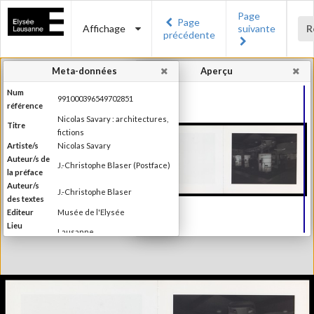
Page
Page
Affichage
suivante
R
précédente
Meta-données
Aperçu
Num
991000396549702851
référence
Nicolas Savary : architectures,
Titre
fictions
Artiste/s
Nicolas Savary
Auteur/s de
J.-Christophe Blaser (Postface)
la préface
Auteur/s
J.-Christophe Blaser
des textes
Editeur
Musée de l'Elysée
Lieu
Lausanne
d'édition
Date
2000
d'édition
Publié à l'occasion de
l'exposition : "Nicolas Savary :
Information
architectures, fictions", Musée