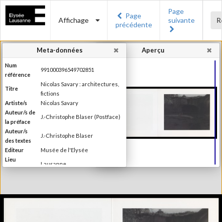
Page
Page
Affichage
suivante
R
précédente
Meta-données
Aperçu
Num
991000396549702851
référence
Nicolas Savary : architectures,
Titre
fictions
Artiste/s
Nicolas Savary
Auteur/s de
J.-Christophe Blaser (Postface)
la préface
Auteur/s
J.-Christophe Blaser
des textes
Editeur
Musée de l'Elysée
Lieu
Lausanne
d'édition
Date
2000
d'édition
Publié à l'occasion de
l'exposition : "Nicolas Savary :
Information
architectures, fictions", Musée