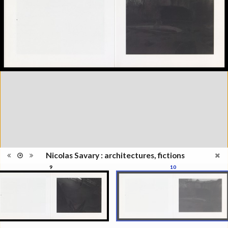
édition
de l'Elysée, Lausanne, 2000;
Lauréat Prix culturel Manor
Lausanne 2000
Catégorie
Monographie
Type de
Broché
reliure
Nombre
19
d'images
Information
Noir & Blanc
images
Nombre de
1 vol. (non paginé)
pages
Format
20 x 24 cm
Langues
Français
ISBN/ISSN
ISBN 2883500002
Nicolas Savary : architectures, fictions
9
10