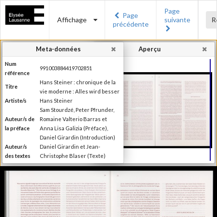
Page
Page
Affichage
suivante
R
précédente
Meta-données
Aperçu
Num
991003884419702851
référence
Hans Steiner : chronique de la
Titre
vie moderne : Alles wird besser
Artiste/s
Hans Steiner
Sam Stourdzé, Peter Pfrunder,
Auteur/s de
Romaine Valterio Barras et
la préface
Anna Lisa Galizia (Préface),
Daniel Girardin (Introduction)
Auteur/s
Daniel Girardin et Jean-
des textes
Christophe Blaser (Texte)
Ruetz, Michael (Frankfurt am
Editeur
Main : Zweitausendeins c1980)
Lieu
Arles; Lausanne; Zürich
d'édition
Date
2011
d'édition