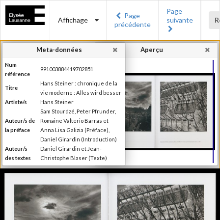
Page
Page
Affichage
suivante
R
précédente
Meta-données
Aperçu
Num
991003884419702851
référence
Hans Steiner : chronique de la
Titre
vie moderne : Alles wird besser
Artiste/s
Hans Steiner
Sam Stourdzé, Peter Pfrunder,
Auteur/s de
Romaine Valterio Barras et
la préface
Anna Lisa Galizia (Préface),
Daniel Girardin (Introduction)
Auteur/s
Daniel Girardin et Jean-
des textes
Christophe Blaser (Texte)
Ruetz, Michael (Frankfurt am
Editeur
Main : Zweitausendeins c1980)
Lieu
Arles; Lausanne; Zürich
d'édition
Date
2011
d'édition