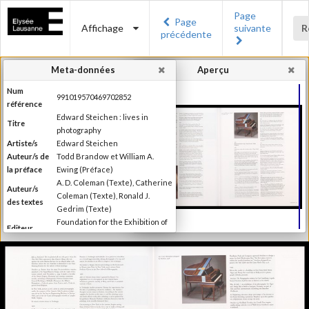
Page
Page
Affichage
suivante
R
précédente
Meta-données
Aperçu
Num
991019570469702852
référence
Edward Steichen : lives in
Titre
photography
Artiste/s
Edward Steichen
Auteur/s de
Todd Brandow et William A.
la préface
Ewing (Préface)
A. D. Coleman (Texte), Catherine
Auteur/s
Coleman (Texte), Ronald J.
des textes
Gedrim (Texte)
Foundation for the Exhibition of
Editeur
Photography
Lieu
Minneapolis
d'édition
Date
2007
d'édition
Publié à l'occasion de