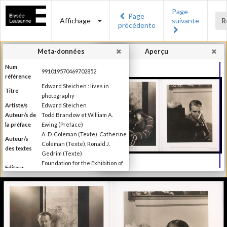
Page
Page
Affichage
suivante
R
précédente
Meta-données
Aperçu
Num
991019570469702852
référence
Edward Steichen : lives in
Titre
photography
Artiste/s
Edward Steichen
Auteur/s de
Todd Brandow et William A.
la préface
Ewing (Préface)
A. D. Coleman (Texte), Catherine
Auteur/s
Coleman (Texte), Ronald J.
des textes
Gedrim (Texte)
Foundation for the Exhibition of
Editeur
Photography
Lieu
Minneapolis
d'édition
Date
2007
d'édition
Publié à l'occasion de