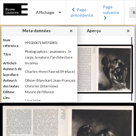
Page
Page
Affichage
suivante
R
précédente
Meta-données
Aperçu
Num
991020671369702851
référence
Photographies : anatomies : le
Titre
corps, la nature, l'architecture
Artiste/s
Inconnu
Auteur/s de
Charles-Henri Favrod (Préface)
la préface
Auteur/s
Olivier Blanckart, Jean-François
des textes
Chevrier (Interview)
Editeur
Musée de l'Elysée
Lieu
Lausanne
d'édition
Date
1985
d'édition
Publié à l'occasion de
l'exposition : "Photographies :
Information
anatomies : le corps, la nature,