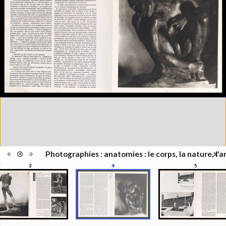
édition
l'architecture", Musée de
l'Elysée, Lausanne, hiver 1985-
1986
Catégorie
Nu
Type de
Broché
reliure
Information
Noir & Blanc
images
Nombre de
18 pages
pages
Format
27 x 21 cm
Langues
Français
Photographies : anatomies : le corps, la nature, l'
3
4
5