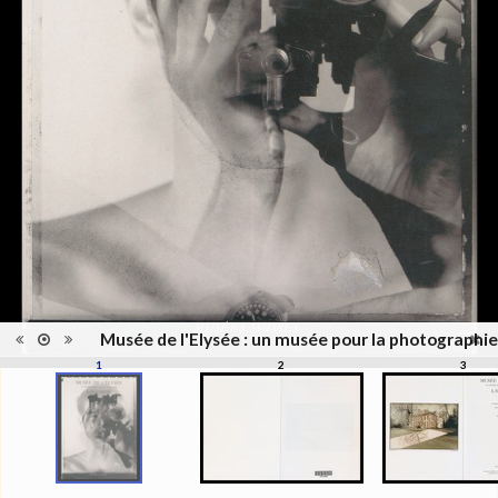
Musées, colletions,
Catégorie
expositions
Type de reliure
Broché
Information
Noir & Blanc
images
Nombre de
128 pages
pages
Format
28 x 21 cm
Langues
Français
ISBN/ISSN
ISBN 3908184665
Musée de l'Elysée : un musée pour la photographi
1
2
3