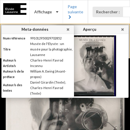
Page
Affichage
suivante
Rechercher :
Meta-données
Aperçu
Num référence
991012950029702852
Musée de l'Elysée : un
Titre
musée pour la photographie,
Lausanne
Auteur/s
Charles-Henri Favrod
Artiste/s
Inconnu
Auteur/s de la
William A. Ewing (Avant-
préface
propos)
Daniel Girardin (Texte),
Auteur/s des
Charles-Henri Favrod
textes
(Texte)
Banque Paribas Suisse;
Editeur
Institut suisse pour l'étude
de l'art
Lieu d'édition
Genève; Zürich
Date d'édition
1996
Série/Collection
Swiss museums