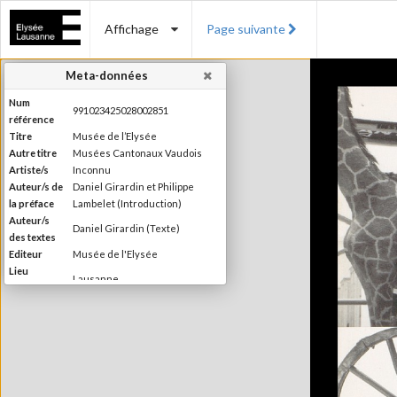
Affichage
Page suivante
Meta-données
Num
991023425028002851
référence
Titre
Musée de l’Elysée
Autre titre
Musées Cantonaux Vaudois
Artiste/s
Inconnu
Auteur/s de
Daniel Girardin et Philippe
la préface
Lambelet (Introduction)
Auteur/s
Daniel Girardin (Texte)
des textes
Editeur
Musée de l'Elysée
Lieu
Lausanne
d'édition
Date
1992
d'édition
Rapport d'activité du Musée de
Information
l'Elysée revenant sur les
édition
principaux événements et
expositions de l'année écoulée.