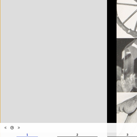
Catégorie
Musées, colletions, expositions
Type de
Broché
reliure
Information
Noir & Blanc
images
Nombre de
1 vol. (non paginé)
pages
Format
24 x 17 cm
Langues
Français
1
2
3