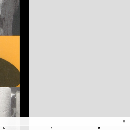
6
7
8