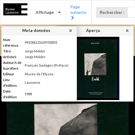
Page
Affichage
suivante
Rechercher :
Meta-données
Aperçu
Num
991006121629702851
référence
Titre
Jorge Molder
Artiste/s
Jorge Molder
Auteur/s de
François Soulages (Préface)
la préface
Editeur
Musée de l'Elysée
Lieu
Lausanne
d'édition
Date
1988
d'édition
Publié à l'occasion de
Information
l'exposition : "Jorge Molder",
édition
Musée de l'Elysée, Lausanne,
mai 1988
Catégorie
Monographie
Type de
Broché