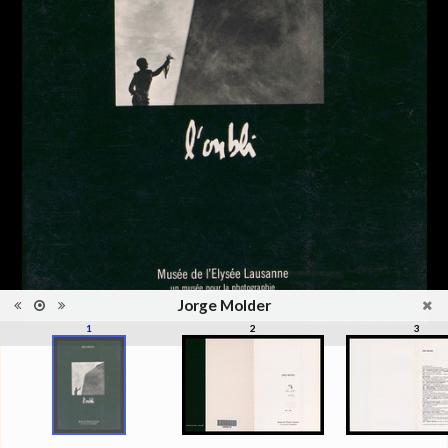
reliure
Information
Noir & Blanc
images
Nombre de
1 vol. (non paginé)
pages
Format
22 x 16 cm
Langues
Français
Ensemble
Collection Schifferli
Jorge Molder
1
2
3