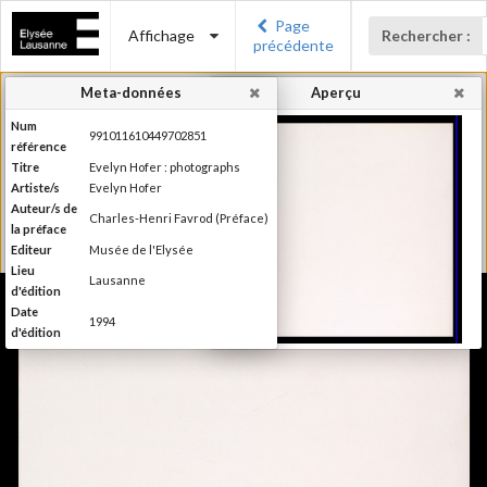
Page
Affichage
Rechercher :
précédente
Meta-données
Aperçu
Num
991011610449702851
référence
Titre
Evelyn Hofer : photographs
Artiste/s
Evelyn Hofer
Auteur/s de
Charles-Henri Favrod (Préface)
la préface
Editeur
Musée de l'Elysée
Lieu
Lausanne
d'édition
Date
1994
d'édition
Publié à l'occasion de
l'exposition : "Evelyn Hofer :
Information
photographs", Musée de
édition
l'Elysée, Lausanne & Witkin
Gallery, New York, 1er
novembre 1994 - 15 janvier 1995
Catégorie
Monographie