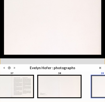
Type de
Broché
reliure
Information
Couleur, Noir & Blanc
images
Nombre de
71 pages
pages
Format
21 x 21 cm
Langues
Anglais, Français
Evelyn Hofer : photographs
37
38
39