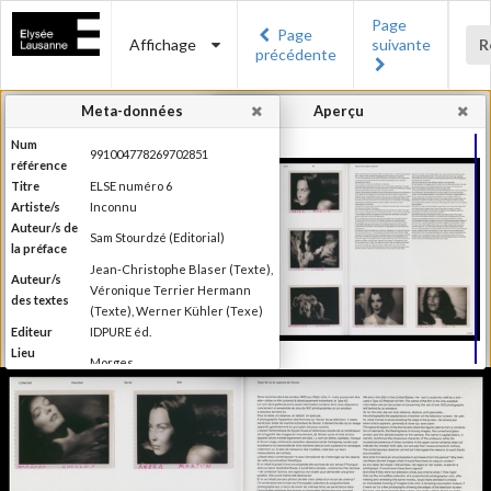
Page
Page
Affichage
suivante
R
précédente
Meta-données
Aperçu
Num
991004778269702851
référence
Titre
ELSE numéro 6
Artiste/s
Inconnu
Auteur/s de
Sam Stourdzé (Editorial)
la préface
Jean-Christophe Blaser (Texte),
Auteur/s
Véronique Terrier Hermann
des textes
(Texte), Werner Kühler (Texe)
Editeur
IDPURE éd.
Lieu
Morges
d'édition
Date
2013
d'édition
Production du Musée de
l'Elysée Else se définit comme
étant un magazine de "l'autre"