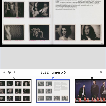
photographie, la photographie
qui ne s'appréhende pas
Information
seulement pour elle-même,
édition
mais se manisfeste en séries,
en collections, regroupées par
le regard du photographe, de
l'artiste, du critique, du
commissaire, du collectionneur
Catégorie
Revues, Journaux
Type de
Broché
reliure
Information
Couleur, Noir & Blanc
images
Nombre de
92 pages
pages
Format
29 x 22 cm
ELSE numéro 6
Langues
Français, Anglais
43
44
45
Ensemble
Collection Schifferli
ISBN/ISSN
ISBN 22350443